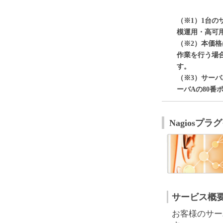
（※1）1台
模運用・高可
（※2）本価
作業を行う場合
す。
（※3）サーバ
ーバAの80番
Nagiosプ
サービス概
お客様のサー