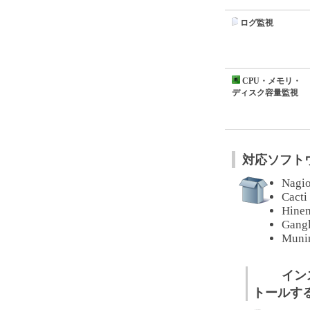
ログ監視
CPU・メモリ・
ディスク容量監視
対応ソフト
Nagi
Cacti
Hine
Gangl
Muni
イン
トールする